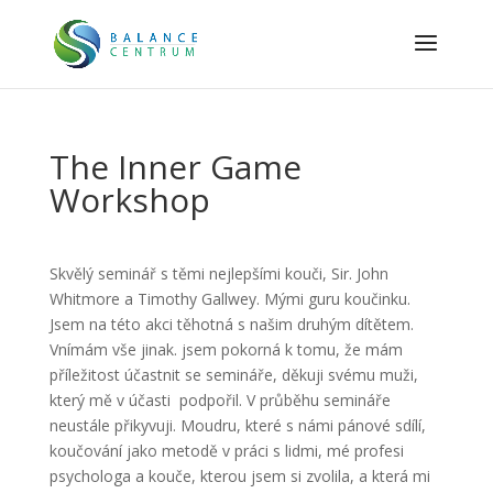
The Inner Game
Workshop
Skvělý seminář s těmi nejlepšími kouči, Sir. John
Whitmore a Timothy Gallwey. Mými guru koučinku.
Jsem na této akci těhotná s našim druhým dítětem.
Vnímám vše jinak. jsem pokorná k tomu, že mám
příležitost účastnit se semináře, děkuji svému muži,
který mě v účasti podpořil. V průběhu semináře
neustále přikyvuji. Moudru, které s námi pánové sdílí,
koučování jako metodě v práci s lidmi, mé profesi
psychologa a kouče, kterou jsem si zvolila, a která mi