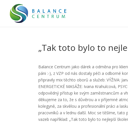
„Tak toto bylo to nejle
Balance Centrum jako dárek a odměna pro klien
páni :-), z VZP od nás dostaly péči a odborné k
připravily mix těchto oborů a služeb: VÝŽIVA:
ENERGETICKÉ MASÁŽE: Ivana Krahulcová, PSYCHI
odpovědný přístup ke svým zaměstnancům a vho
děkujeme za to, že s důvěrou a v příjemné atmosfé
kolegyně, za skvělou a profesionální práci a las
pracovníků a v lednu další. Moc se těšíme, tato
vazeb například: „Tak toto bylo to nejlepší školen