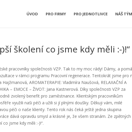
ÚVOD
PRO FIRMY
PRO JEDNOTLIVCE
NÁŠ TÝ
pší školení co jsme kdy měli :-)!“
tské pracovníky společnosti VZP. Tak to my moc rády! Dámy, a pomá
onzultace v rámci programu Pracovní regenerace. Tentokrát jsme pro 
 Jana Hajžmanová, AROMATERAPIE: Vladimíra Naušová, RELAXAČNÍ A
KA – EMOCE – ŽIVOT: Jana Kastnerová. Díky společnosti VZP za
dně zvolený benefit pro zaměstnance. Klientským pracovníkům
ře využili naši péči a užili si jí plnými doušky. Děkuji vám, milé
kavou péči o naše klienty. Tento rok nás čeká ještě jedna skupina
 práce dává opravdu smysl a krásné je, že všem stranám. Ze zpětných
í co jsme kdy měli :-)!“.