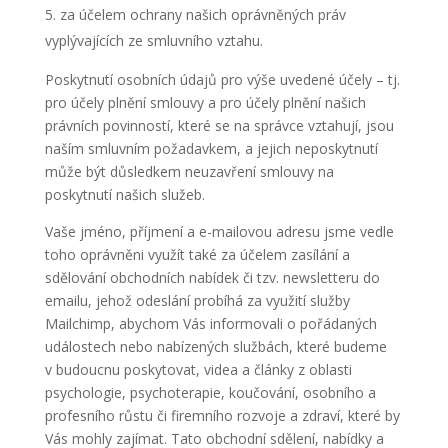
za účelem ochrany našich oprávněných práv
vyplývajících ze smluvního vztahu.
Poskytnutí osobních údajů pro výše uvedené účely – tj.
pro účely plnění smlouvy a pro účely plnění našich
právních povinností, které se na správce vztahují, jsou
naším smluvním požadavkem, a jejich neposkytnutí
může být důsledkem neuzavření smlouvy na
poskytnutí našich služeb.
Vaše jméno, příjmení a e-mailovou adresu jsme vedle
toho oprávněni využít také za účelem zasílání a
sdělování obchodních nabídek či tzv. newsletteru do
emailu, jehož odeslání probíhá za využití služby
Mailchimp, abychom Vás informovali o pořádaných
událostech nebo nabízených službách, které budeme
v budoucnu poskytovat, videa a články z oblasti
psychologie, psychoterapie, koučování, osobního a
profesního růstu či firemního rozvoje a zdraví, které by
Vás mohly zajímat. Tato obchodní sdělení, nabídky a