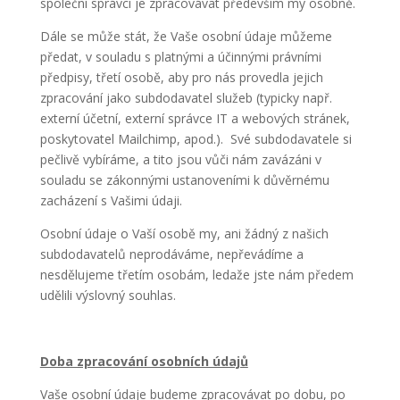
společní správci je zpracovávat především my osobně.
Dále se může stát, že Vaše osobní údaje můžeme
předat, v souladu s platnými a účinnými právními
předpisy, třetí osobě, aby pro nás provedla jejich
zpracování jako subdodavatel služeb (typicky např.
externí účetní, externí správce IT a webových stránek,
poskytovatel Mailchimp, apod.). Své subdodavatele si
pečlivě vybíráme, a tito jsou vůči nám zavázáni v
souladu se zákonnými ustanoveními k důvěrnému
zacházení s Vašimi údaji.
Osobní údaje o Vaší osobě my, ani žádný z našich
subdodavatelů neprodáváme, nepřevádíme a
nesdělujeme třetím osobám, ledaže jste nám předem
udělili výslovný souhlas.
Doba zpracování osobních údajů
Vaše osobní údaje budeme zpracovávat po dobu, po