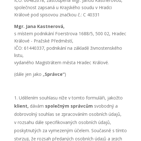
IČO: 06482678, zastoupená Mgr. Janou Kastnerovou,
společnost zapsaná u Krajského soudu v Hradci
Králové pod spisovou značkou č.: C 40331
Mgr. Jana Kastnerová,
s místem podnikání Foerstrova 1688/5, 500 02, Hradec
Králové - Pražské Předměstí,
IČO: 61440337, podnikání na základě živnostenského
listu,
vydaného Magistrátem města Hradec Králové.
(dále jen jako „
Správce“
)
Udělením souhlasu níže v tomto formuláři, jakožto
klient,
dávám
společným správcům
svobodný a
dobrovolný souhlas se zpracováním osobních údajů,
v rozsahu dále specifikovaných osobních údajů,
poskytnutých za vymezeným účelem. Současně s tímto
stvrzuji, že rozsah předaných osobních údajů a jejich