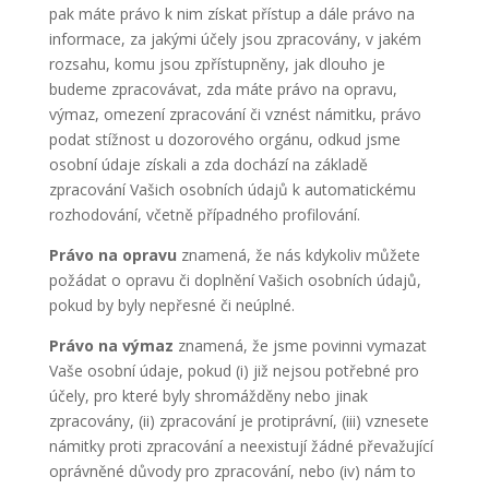
pak máte právo k nim získat přístup a dále právo na
informace, za jakými účely jsou zpracovány, v jakém
rozsahu, komu jsou zpřístupněny, jak dlouho je
budeme zpracovávat, zda máte právo na opravu,
výmaz, omezení zpracování či vznést námitku, právo
podat stížnost u dozorového orgánu, odkud jsme
osobní údaje získali a zda dochází na základě
zpracování Vašich osobních údajů k automatickému
rozhodování, včetně případného profilování.
Právo na opravu
znamená, že nás kdykoliv můžete
požádat o opravu či doplnění Vašich osobních údajů,
pokud by byly nepřesné či neúplné.
Právo na výmaz
znamená, že jsme povinni vymazat
Vaše osobní údaje, pokud (i) již nejsou potřebné pro
účely, pro které byly shromážděny nebo jinak
zpracovány, (ii) zpracování je protiprávní, (iii) vznesete
námitky proti zpracování a neexistují žádné převažující
oprávněné důvody pro zpracování, nebo (iv) nám to