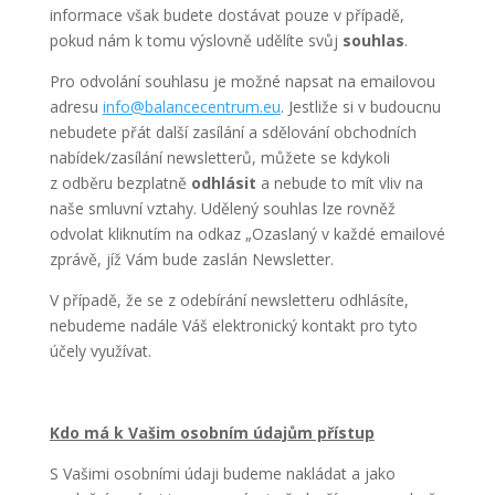
informace však budete dostávat pouze v případě,
pokud nám k tomu výslovně udělíte svůj
souhlas
.
Pro odvolání souhlasu je možné napsat na emailovou
adresu
info@balancecentrum.eu
. Jestliže si v budoucnu
nebudete přát další zasílání a sdělování obchodních
nabídek/zasílání newsletterů, můžete se kdykoli
z odběru bezplatně
odhlásit
a nebude to mít vliv na
naše smluvní vztahy. Udělený souhlas lze rovněž
odvolat kliknutím na odkaz „Ozaslaný v každé emailové
zprávě, jíž Vám bude zaslán Newsletter.
V případě, že se z odebírání newsletteru odhlásíte,
nebudeme nadále Váš elektronický kontakt pro tyto
účely využívat.
Kdo má k Vašim osobním údajům přístup
S Vašimi osobními údaji budeme nakládat a jako