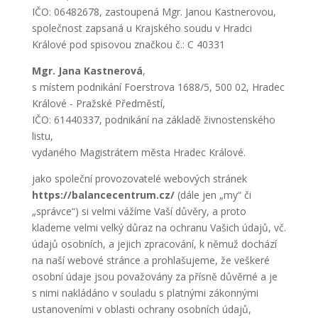
IČO: 06482678, zastoupená Mgr. Janou Kastnerovou,
společnost zapsaná u Krajského soudu v Hradci
Králové pod spisovou značkou č.: C 40331
Mgr. Jana Kastnerová
,
s místem podnikání Foerstrova 1688/5, 500 02, Hradec
Králové - Pražské Předměstí,
IČO: 61440337, podnikání na základě živnostenského
listu,
vydaného Magistrátem města Hradec Králové.
jako společní provozovatelé webových stránek
https://balancecentrum.cz/
(dále jen „my“ či
„správce“) si velmi vážíme Vaší důvěry, a proto
klademe velmi velký důraz na ochranu Vašich údajů, vč.
údajů osobních, a jejich zpracování, k němuž dochází
na naší webové stránce a prohlašujeme, že veškeré
osobní údaje jsou považovány za přísně důvěrné a je
s nimi nakládáno v souladu s platnými zákonnými
ustanoveními v oblasti ochrany osobních údajů,