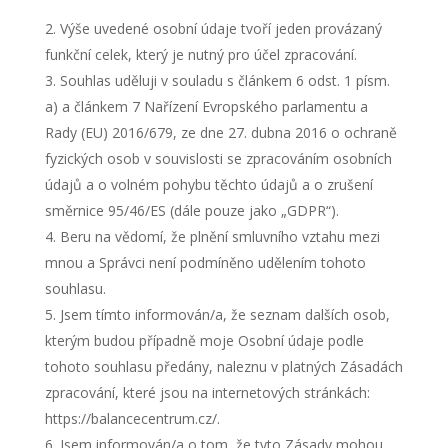
Výše uvedené osobní údaje tvoří jeden provázaný
funkční celek, který je nutný pro účel zpracování.
Souhlas uděluji v souladu s článkem 6 odst. 1 písm.
a) a článkem 7 Nařízení Evropského parlamentu a
Rady (EU) 2016/679, ze dne 27. dubna 2016 o ochraně
fyzických osob v souvislosti se zpracováním osobních
údajů a o volném pohybu těchto údajů a o zrušení
směrnice 95/46/ES (dále pouze jako „GDPR“).
Beru na vědomí, že plnění smluvního vztahu mezi
mnou a Správci není podmíněno udělením tohoto
souhlasu.
Jsem tímto informován/a, že seznam dalších osob,
kterým budou případně moje Osobní údaje podle
tohoto souhlasu předány, naleznu v platných Zásadách
zpracování, které jsou na internetových stránkách:
https://balancecentrum.cz/.
Jsem informován/a o tom, že tyto Zásady mohou