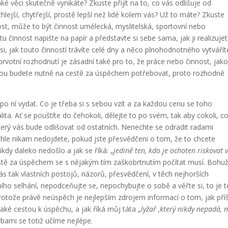
é věci skutečně vynikáte? Zkuste přijít na to, co vás odlišuje od
chlejší, chytřejší, prostě lepší než lidé kolem vás? Už to máte? Zkuste
ost, může to být činnost umělecká, myslitelská, sportovní nebo
tu činnost napište na papír a představte si sebe sama, jak ji realizujet
si, jak touto činností trávíte celé dny a něco plnohodnotného vytvářít
o prvotní rozhodnutí je zásadní také pro to, že práce nebo činnost, jako
 kterou budete nutně na cestě za úspěchem potřebovat, proto rozhodně
o ní vydat. Co je třeba si s sebou vzít a za každou cenu se toho
lita. Ať se pouštíte do čehokoli, dělejte to po svém, tak aby cokoli, c
který vás bude odlišovat od ostatních. Nenechte se odradit radami
mhle nikam nedojdete, pokud jste přesvědčeni o tom, že to chcete
kdy daleko nedošlo a jak se říká: „
jedině ten, kdo je ochoten riskovat v
estě za úspěchem se s nějakým tím zaškobrtnutím počítat musí. Bohuž
nás tak vlastních postojů, názorů, přesvědčení, v těch nejhorších
tního selhání, nepodceňujte se, nepochybujte o sobě a věřte si, to je 
otože právě neúspěch je nejlepším zdrojem informací o tom, jak pří
aké cestou k úspěchu, a jak říká můj táta „
lyžař ,který nikdy nepadá, 
ybami se totiž učíme nejlépe.