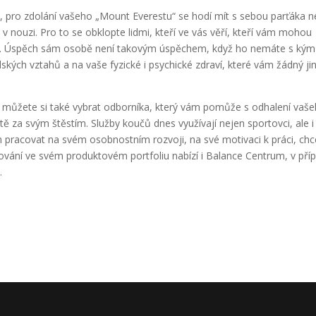
 pro zdolání vašeho „Mount Everestu“ se hodí mít s sebou parťáka n
 v nouzi. Pro to se obklopte lidmi, kteří ve vás věří, kteří vám mohou
at. Úspěch sám osobě není takovým úspěchem, když ho nemáte s kým
dských vztahů a na vaše fyzické i psychické zdraví, které vám žádný ji
 můžete si také vybrat odborníka, který vám pomůže s odhalení vaš
ě za svým štěstím. Služby koučů dnes využívají nejen sportovci, ale i
 pracovat na svém osobnostním rozvoji, na své motivaci k práci, chc
ování ve svém produktovém portfoliu nabízí i Balance Centrum, v pří
.