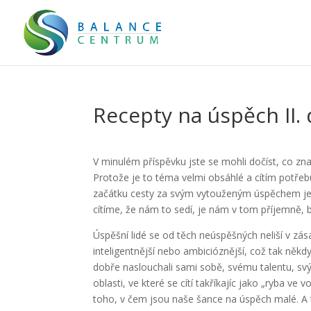
Recepty na úspěch II. d
V minulém příspěvku jste se mohli dočíst, co 
Protože je to téma velmi obsáhlé a cítím potře
začátku cesty za svým vytouženým úspěchem je 
cítíme, že nám to sedí, je nám v tom příjemně, ba
Úspěšní lidé se od těch neúspěšných neliší v zás
inteligentnější nebo ambicióznější, což tak někd
dobře naslouchali sami sobě, svému talentu, s
oblasti, ve které se cítí takříkajíc jako „ryba ve
toho, v čem jsou naše šance na úspěch malé. A