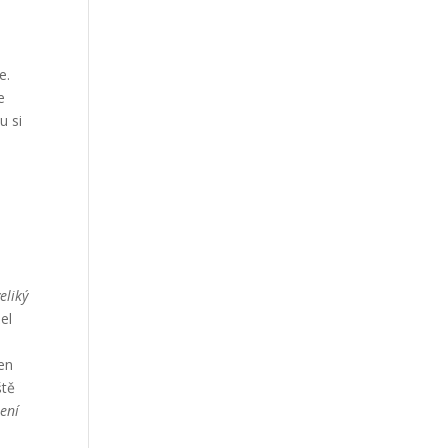
e.
e
u si
o
eliký
el
ten
ště
není