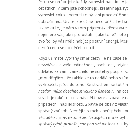
Proto se teď pojďte každý zamyslet nad tím, v jak
ostatních, v čem jste schopnější, kreativnější, ry
vymyslet cokoli, nemusí to být ani pracovní činn
dobročinná… Určitě jste už na něco přišli. Teď si 
Jak se cítíte, je vám v tom příjemně? Představte 
nejen pro vás, ale i pro ostatní. Jaké to je? Tot
zvolíte, by vás měla nabíjet pozitivní energií,
nemá cenu se do něčeho nutit.
Když už máte vybraný směr cesty, je na čase se p
nevzdávat je vaše jedinečnost, osobitost, origina
uděláte, za vámi zanechalo neviditelný podpis, 
„moudřejších“, že takhle se to nedělá nebo s tí
vyzkoušet, jděte do toho. Se strachem se totiž ni
nezdar, může dosáhnout velkého úspěchu
„, na c
strach je také to, co z nás dělá ovce a zbavuje 
případech i naší lidskosti. Zbavte se obav z vlas
správný způsob. Nemějte strach z neúspěchu, pr
věc udělat jinak nebo lépe. Neúspěch může být t
správný lyžař, protože jede pod své možnosti
“. Ch