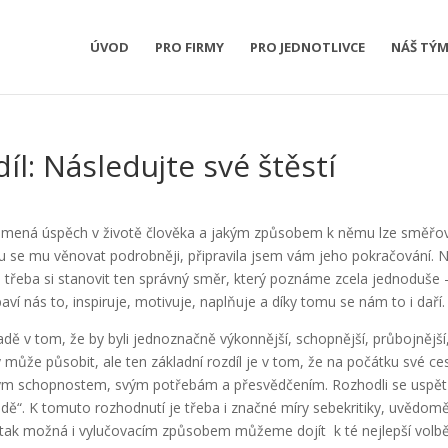
ÚVOD
PRO FIRMY
PRO JEDNOTLIVCE
NÁŠ TÝ
íl: Následujte své štěstí
znamená úspěch v životě člověka a jakým způsobem k němu lze směřov
bu se mu věnovat podrobněji, připravila jsem vám jeho pokračování. 
třeba si stanovit ten správný směr, který poznáme zcela jednoduše 
ví nás to, inspiruje, motivuje, naplňuje a díky tomu se nám to i daří.
adě v tom, že by byli jednoznačně výkonnější, schopnější, průbojnější
y může působit, ale ten základní rozdíl je v tom, že na počátku své ce
vým schopnostem, svým potřebám a přesvědčením. Rozhodli se uspět 
 vodě“. K tomuto rozhodnutí je třeba i značné míry sebekritiky, uvědomě
 tak možná i vylučovacím způsobem můžeme dojít k té nejlepší volbě