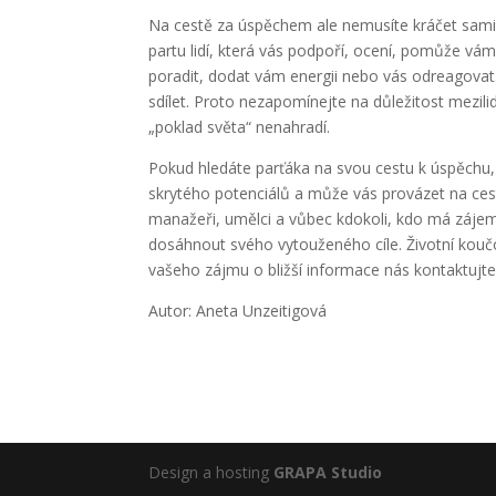
Na cestě za úspěchem ale nemusíte kráčet sami,
partu lidí, která vás podpoří, ocení, pomůže vám
poradit, dodat vám energii nebo vás odreagov
sdílet. Proto nezapomínejte na důležitost mezili
„poklad světa“ nenahradí.
Pokud hledáte parťáka na svou cestu k úspěchu,
skrytého potenciálů a může vás provázet na cest
manažeři, umělci a vůbec kdokoli, kdo má zájem
dosáhnout svého vytouženého cíle. Životní kouč
vašeho zájmu o bližší informace nás kontaktujte
Autor: Aneta Unzeitigová
Design a hosting
GRAPA Studio