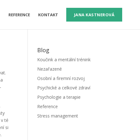
M
REFERENCE
KONTAKT
JANA KASTNEROVÁ
Blog
Koučink a mentální trénink
Nezařazené
at.
Osobní a firemní rozvoj
Na
–
Psychické a celkové zdraví
Psychologie a terapie
,
Reference
sty
Stress management
v té
ní si
.