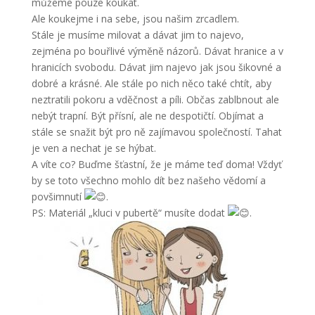
můžeme pouze koukat.
Ale koukejme i na sebe, jsou našim zrcadlem.
Stále je musíme milovat a dávat jim to najevo,
zejména po bouřlivé výměně názorů. Dávat hranice a v
hranicích svobodu. Dávat jim najevo jak jsou šikovné a
dobré a krásné. Ale stále po nich něco také chtít, aby
neztratili pokoru a vděčnost a píli. Občas zablbnout ale
nebýt trapní. Být přísní, ale ne despotičtí. Objímat a
stále se snažit být pro ně zajímavou společností. Tahat
je ven a nechat je se hýbat.
A víte co? Buďme šťastní, že je máme teď doma! Vždyť
by se toto všechno mohlo dít bez našeho vědomí a
povšimnutí
.
PS: Materiál „kluci v pubertě“ musíte dodat
.