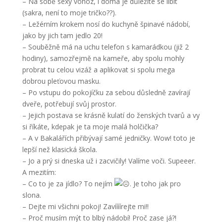
– Na sobě sexy vohoz, i doma je důležité se líbit
(sakra, není to moje tričko??).
– Ležérním krokem nosí do kuchyně špinavé nádobí,
jako by jich tam jedlo 20!
– Souběžně má na uchu telefon s kamarádkou (již 2
hodiny), samozřejmě na kameře, aby spolu mohly
probrat tu celou vizáž a aplikovat si spolu mega
dobrou pleťovou masku.
– Po vstupu do pokojíčku za sebou důsledně zavírají
dveře, potřebují svůj prostor.
– Jejich postava se krásně kulatí do ženských tvarů a vy
si říkáte, kdepak je ta moje malá holčička?
– A v Bakalářích přibývají samé jedničky. Wow! toto je
lepší než klasická škola.
– Jo a prý si dneska už i zacvičily! Valíme voči. Supeeer.
A mezitím:
– Co to je za jídlo? To nejím
. Je toho jak pro
slona.
– Dejte mi všichni pokoj! Zavíííírejte mi!!
– Proč musím mýt to blbý nádobí! Proč zase já?!