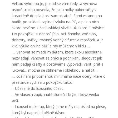
Velkou výhodou je, pokud se vám tedy ta výchova
aspoň trochu povedla, že jsou holky puberťačky v
karanténě docela dost samostatné. Sami vstanou na
budík, po snídani zapínají výuku na PC, a pak o nich
skoro nevíme. Učení zvládají skvěle už skoro 3 měsíce!
Do pokojíčku si nanosí jídlo, pití, šminky, voňavky,
dobroty, svíčky, rodinný vonný difuzér a repráček. A je
klid, výuka online běží a my můžeme v klidu ….
…. věnovat se mladším dětem, které školu absolutně!
nezvládají, věnovat se práci a podnikání, sledovat jak
nám padají kšefty a dostáváme výpovědi, vařit, prát a
luxovat… možná se stihneme i obléknou a nalíčit….
…..což nám připomenou minimálně naše dcery, které o
přestávce vychází z pokojíčku takto:
– Učesané do luxusního účesu.
– Ve vlasech zapíchnuté sluneční brýle, i když venku
prší.
– Luxusní make-up, který jsme měly naposled na plese,
který byl naposled pěkně dávno.