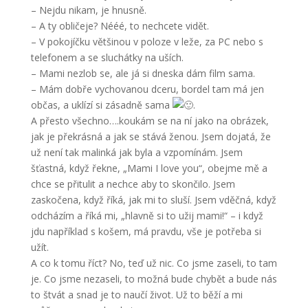
– Nejdu nikam, je hnusně.
– A ty obličeje? Nééé, to nechcete vidět.
– V pokojíčku většinou v poloze v leže, za PC nebo s
telefonem a se sluchátky na uších.
– Mami nezlob se, ale já si dneska dám film sama.
– Mám dobře vychovanou dceru, bordel tam má jen
občas, a uklízí si zásadně sama
.
A přesto všechno….koukám se na ní jako na obrázek,
jak je překrásná a jak se stává ženou. Jsem dojatá, že
už není tak malinká jak byla a vzpomínám. Jsem
šťastná, když řekne, „Mami I love you“, obejme mě a
chce se přitulit a nechce aby to skončilo. Jsem
zaskočena, když říká, jak mi to sluší. Jsem vděčná, když
odcházím a říká mi, „hlavně si to užij mami!“ – i když
jdu například s košem, má pravdu, vše je potřeba si
užít.
A co k tomu říct? No, teď už nic. Co jsme zaseli, to tam
je. Co jsme nezaseli, to možná bude chybět a bude nás
to štvát a snad je to naučí život. Už to běží a mi