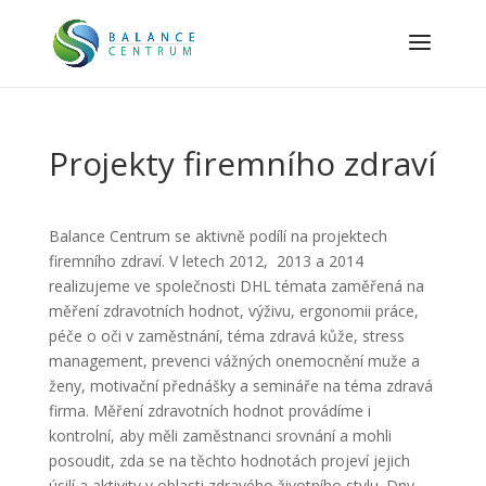
Projekty firemního zdraví
Balance Centrum se aktivně podílí na projektech
firemního zdraví. V letech 2012, 2013 a 2014
realizujeme ve společnosti DHL témata zaměřená na
měření zdravotních hodnot, výživu, ergonomii práce,
péče o oči v zaměstnání, téma zdravá kůže, stress
management, prevenci vážných onemocnění muže a
ženy, motivační přednášky a semináře na téma zdravá
firma. Měření zdravotních hodnot provádíme i
kontrolní, aby měli zaměstnanci srovnání a mohli
posoudit, zda se na těchto hodnotách projeví jejich
úsilí a aktivity v oblasti zdravého životního stylu. Dny