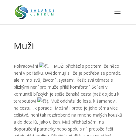
Muži
Pokračování
…. MUŽI přichází s pocitem, že něco
není v pořádku. Uvědomují si, že je potřeba se poradit,
ale mimo svůj životní „systém“. Řešit svá témata s
blízkými není pro muže příliš komfortní. Sdílení v
komunitě blízkých je spíše ženská cesta (než dojdou k
terapeutovi
). Muž odchází do lesa, k šamanovi,
na cestu….k poradci. Možná i proto je jeho téma více
celistvé, není tak rozdrobené na mnoho malých kousků
a do detailů, jako u žen. Muž přichází sám, na
doporučení partnerky nebo spolu s ní, protože řeší
vztah, děti, rodinu. Přivádí své dítě, a pak se stává