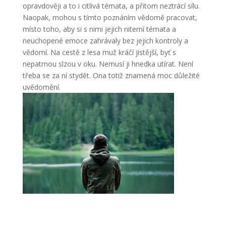
opravdověji a to i citlivá témata, a přitom neztrácí sílu.
Naopak, mohou s tímto poznáním vědomě pracovat,
místo toho, aby si s nimi jejich niterní témata a
neuchopené emoce zahrávaly bez jejich kontroly a
vědomí. Na cestě z lesa muž kráčí jistější, byť s
nepatrnou slzou v oku. Nemusí ji hnedka utírat. Není
třeba se za ní stydět. Ona totiž znamená moc důležité
uvědomění.