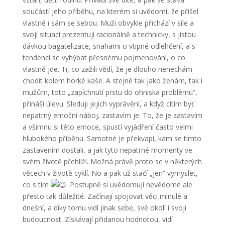
součástí jeho příběhu, na kterém si uvědomí, že přišel
vlastně i sám se sebou. Muži obvykle přichází v síle a
svojí situaci prezentují racionálně a technicky, s jistou
dávkou bagatelizace, snahami o vtipné odlehčení, a s
tendencí se vyhýbat přesnému pojmenování, o co
vlastně jde. Ti, co zažili vědí, že je dlouho nenechám
chodit kolem horké kaše. A stejně tak jako ženám, tak i
mužům, toto „zapíchnutí prstu do ohniska problému“,
přináší úlevu. Sleduji jejich vyprávění, a když cítím byť
nepatrný emoční náboj, zastavím je. To, že je zastavím
a všimnu si této emoce, spustí vyjádření často velmi
hlubokého příběhu. Samotné je překvapí, kam se tímto
zastavením dostali, a jak tyto nepatrné momenty ve
svém životě přehlíží. Možná právě proto se v některých
věcech v životě cyklí. No a pak už stačí „jen“ vymyslet,
co s tím
. Postupně si uvědomují nevědomé ale
přesto tak důležité. Začínají spojovat věci minulé a
dnešní, a díky tomu vidí jinak sebe, své okolí i svoji
budoucnost. Získávají přidanou hodnotou, vidí