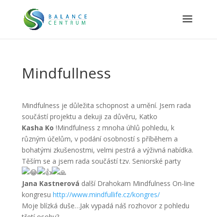
Mindfullness
Mindfulness je důležita schopnost a umění. Jsem rada
součástí projektu a dekuji za důvěru, Katko
Kasha Ko
!Mindfulness z mnoha úhlů pohledu, k
různým účelům, v podání osobností s příběhem a
bohatými zkušenostmi, velmi pestrá a výživná nabídka.
Těším se a jsem rada součástí tzv. Seniorské party
Jana Kastnerová
další Drahokam Mindfulness On-line
kongresu
http://www.mindfullife.cz/kongres/
Moje blízká duše…Jak vypadá náš rozhovor z pohledu
třetí osoby?