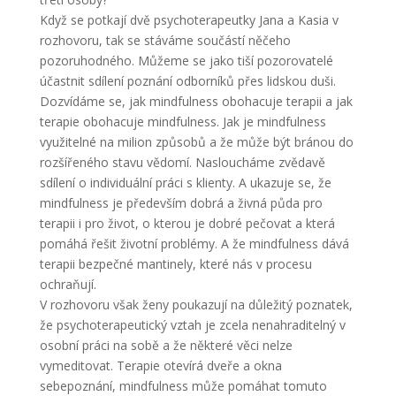
Když se potkají dvě psychoterapeutky Jana a Kasia v
rozhovoru, tak se stáváme součástí něčeho
pozoruhodného. Můžeme se jako tiší pozorovatelé
účastnit sdílení poznání odborníků přes lidskou duši.
Dozvídáme se, jak mindfulness obohacuje terapii a jak
terapie obohacuje mindfulness. Jak je mindfulness
využitelné na milion způsobů a že může být bránou do
rozšířeného stavu vědomí. Nasloucháme zvědavě
sdílení o individuální práci s klienty. A ukazuje se, že
mindfulness je především dobrá a živná půda pro
terapii i pro život, o kterou je dobré pečovat a která
pomáhá řešit životní problémy. A že mindfulness dává
terapii bezpečné mantinely, které nás v procesu
ochraňují.
V rozhovoru však ženy poukazují na důležitý poznatek,
že psychoterapeutický vztah je zcela nenahraditelný v
osobní práci na sobě a že některé věci nelze
vymeditovat. Terapie otevírá dveře a okna
sebepoznání, mindfulness může pomáhat tomuto