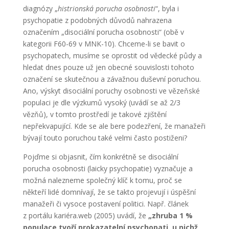
diagnózy „
histrionská porucha osobnosti
“, byla i
psychopatie z podobných důvodů nahrazena
označením „disociální porucha osobnosti“ (obě v
kategorii F60-69 v MNK-10). Chceme-li se bavit o
psychopatech, musíme se oprostit od vědecké půdy a
hledat dnes pouze už jen obecné souvislosti tohoto
označení se skutečnou a závažnou duševní poruchou.
Ano, výskyt disociální poruchy osobnosti ve vězeňské
populaci je dle výzkumů vysoký (uvádí se až 2/3
vězňů), v tomto prostředí je takové zjištění
nepřekvapující. Kde se ale bere podezření, že manažeři
bývají touto poruchou také velmi často postiženi?
Pojďme si objasnit, čím konkrétně se disociální
porucha osobnosti (laicky psychopatie) vyznačuje a
možná nalezneme společný klíč k tomu, proč se
někteří lidé domnívají, že se takto projevují i úspěšní
manažeři či vysoce postavení politici. Např. článek
z portálu kariéra.web (2005) uvádí, že
„
zhruba 1 %
populace tvoří prokazatelní psychopati, u nichž