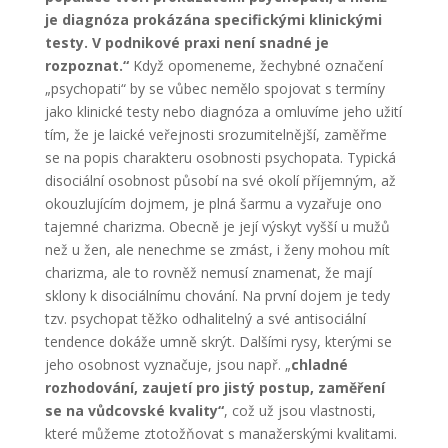
je diagnóza prokázána specifickými klinickými
testy. V podnikové praxi není snadné je
rozpoznat.“
Když opomeneme, žechybné označení
„psychopati“ by se vůbec nemělo spojovat s termíny
jako klinické testy nebo diagnóza a omluvíme jeho užití
tím, že je laické veřejnosti srozumitelnější, zaměřme
se na popis charakteru osobnosti psychopata. Typická
disociální osobnost působí na své okolí příjemným, až
okouzlujícím dojmem, je plná šarmu a vyzařuje ono
tajemné charizma. Obecně je její výskyt vyšší u mužů
než u žen, ale nenechme se zmást, i ženy mohou mít
charizma, ale to rovněž nemusí znamenat, že mají
sklony k disociálnímu chování. Na první dojem je tedy
tzv. psychopat těžko odhalitelný a své antisociální
tendence dokáže umně skrýt. Dalšími rysy, kterými se
jeho osobnost vyznačuje, jsou např. „
chladné
rozhodování, zaujetí pro jistý postup, zaměření
se na vůdcovské kvality“
, což už jsou vlastnosti,
které můžeme ztotožňovat s manažerskými kvalitami.