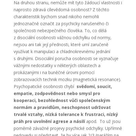
Na druhou stranu, nemůže mít tyto žádoucí vlastnosti i
naprosto zdravá cílevědomá osobnost? Z těchto
charakteristik bychom snad nikoho nemohli
jednoznačně označit za psychicky narušeného či
společnosti nebezpečného člověka. To, co dělá
z disociální osobnosti vážnou odchylku od normy,
nejsou ani tak její přednosti, které umí zaručeně
využívat k manipulaci a chladnokrevnému jednání
s druhými. Disociální porucha osobnosti se vyznačuje
vážnými nedostatky v některých oblastech a
prokázanými i na buněčné úrovni pomocí
zobrazovacích technik mozku (magnetická resonance).
Psychopatické osobnosti chybí
svědomí, soucit,
empatie, zodpovědnost nebo smysl pro
kooperaci, bezohlednost vůči společenským
normám a pravidlům,
neschopnost udržovat
trvalé vztahy, nízká tolerance k frustraci, nízký
práh pro uvolnění agrese a násilí
apod. To už jsou
poměrně závažné projevy psychické odchylky. Upřímně
nedovedu si představit, že by více jak 2/3 (narážím na