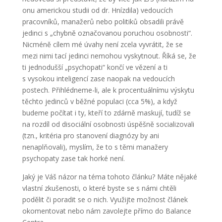
onu americkou studii od dr. Hnízdila) vedoucích
pracovníků, manažerů nebo politiků obsadili právě
jedinci s „chybně označovanou poruchou osobnosti“.
Nicméně cílem mé úvahy není zcela vyvrátit, že se
mezi nimi tací jedinci nemohou vyskytnout. Říká se, že
ti jednodušší „psychopati“ končí ve vězení a ti
s vysokou inteligencí zase naopak na vedoucích
postech. Přihlédneme-li, ale k procentuálnímu výskytu
těchto jedinců v běžné populaci (cca 5%), a když
budeme počítat i ty, kteří to zdárně maskují, tudíž se
na rozdíl od disociální osobnosti úspěšně socializovali
(tzn., kritéria pro stanovení diagnózy by ani
nenaplňovali), myslím, že to s těmi manažery
psychopaty zase tak horké není.
Jaký je Váš názor na téma tohoto článku? Máte nějaké
vlastní zkušenosti, o které byste se s námi chtěli
podělit či poradit se o nich. Využijte možnost článek
okomentovat nebo nám zavolejte přímo do Balance