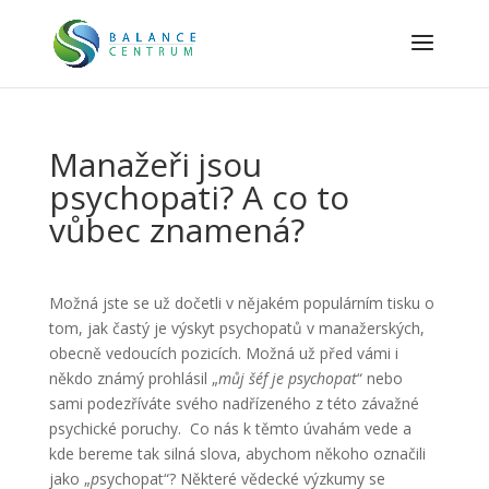
Manažeři jsou
psychopati? A co to
vůbec znamená?
Možná jste se už dočetli v nějakém populárním tisku o
tom, jak častý je výskyt psychopatů v manažerských,
obecně vedoucích pozicích. Možná už před vámi i
někdo známý prohlásil „
můj šéf je psychopat
“ nebo
sami podezříváte svého nadřízeného z této závažné
psychické poruchy. Co nás k těmto úvahám vede a
kde bereme tak silná slova, abychom někoho označili
jako „
p
sychopat“? Některé vědecké výzkumy se