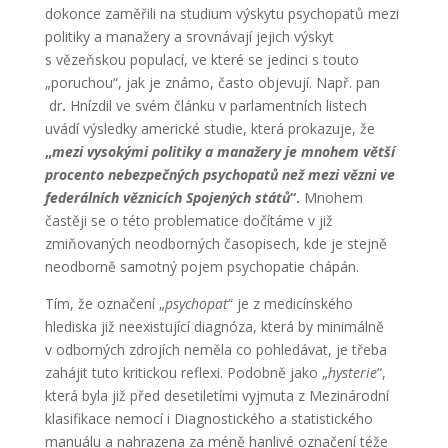
dokonce zaměřili na studium výskytu psychopatů mezi
politiky a manažery a srovnávají jejich výskyt
s vězeňskou populací, ve které se jedinci s touto
„poruchou“, jak je známo, často objevují. Např. pan
dr
.
Hnízdil ve svém článku v parlamentních listech
uvádí výsledky americké studie, která prokazuje, že
„
mezi vysokými politiky a manažery je mnohem větší
procento nebezpečných psychopatů než mezi vězni ve
federálních věznicích Spojených států
“.
Mnohem
častěji se o této problematice dočítáme v již
zmiňovaných neodborných časopisech, kde je stejně
neodborně samotný pojem psychopatie chápán.
Tím, že označení „
psychopat
“ je z medicínského
hlediska již neexistující diagnóza, která by minimálně
v odborných zdrojích neměla co pohledávat, je třeba
zahájit tuto kritickou reflexi. Podobně jako „
hysterie
“,
která byla již před desetiletími vyjmuta z Mezinárodní
klasifikace nemocí i Diagnostického a statistického
manuálu a nahrazena za méně hanlivé označení téže