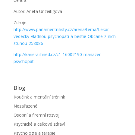
Centra.
Autor: Aneta Unzeitigová
Zdroje:
http://www.parlamentnilisty.cz/arena/tema/Lekar-
vedecky-Vladnou-psychopati-a-bestie-Obcane-z-nich-
stunou-258086
http://kariera.ihned.cz/c1-16002190-manazeri-
psychopati
Blog
Koučink a mentální trénink
Nezařazené
Osobní a firemní rozvoj
Psychické a celkové zdraví
Psychologie a terapie