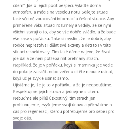
citem“. Jde o jejich pocit bezpečí. Vylaďte doma
atmosféru a média na veselou notu. Sdílejte situaci
také včetně zpracování informací a řešení situace. Aby
přiměřeně věku situaci rozuměly a věděly, že se nyní
všichni starají o to, aby se vše dobře zvládlo, a že bude
vše zase v pořádku. Také si myslím, že je dobré, aby
rodiče nepřestávali dělat své aktivity a děti to i v této
situaci respektovaly. Tím také dáme najevo, že život
jde dál a že není potřeba mít přehnaný strach.
Například, že je v pořádku, když si maminka jde vedle
do pokoje zacvičit, nebo večer u dítěte nebude usínat,
když už je zvyklé usínat samo.
Ujistěme je, že je to v pořádku, a že je neopouštíme.
Respektujme jejich strach a jednejme s citem.
Nebuďme ale příliš úzkostlivý, tím strach jen
prohlubujeme, zvyšujeme svoji únavu a přicházíme o
čas pro regeneraci, kterou potřebujeme pro sebe i pro
svoje děti.