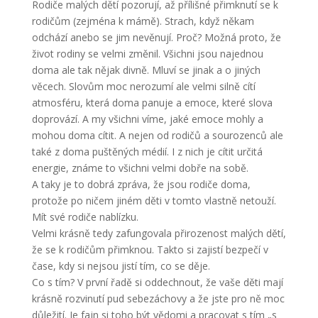
Rodiče malých dětí pozorují, až přílišné přimknutí se k
rodičům (zejména k mámě). Strach, když někam
odchází anebo se jim nevěnují. Proč? Možná proto, že
život rodiny se velmi změnil. Všichni jsou najednou
doma ale tak nějak divně. Mluví se jinak a o jiných
věcech. Slovům moc nerozumí ale velmi silně cítí
atmosféru, která doma panuje a emoce, které slova
doprovází. A my všichni víme, jaké emoce mohly a
mohou doma cítit. A nejen od rodičů a sourozenců ale
také z doma puštěných médií. I z nich je cítit určitá
energie, známe to všichni velmi dobře na sobě.
A taky je to dobrá zpráva, že jsou rodiče doma,
protože po ničem jiném děti v tomto vlastně netouží.
Mít své rodiče nablízku.
Velmi krásně tedy zafungovala přirozenost malých dětí,
že se k rodičům přimknou. Takto si zajistí bezpečí v
čase, kdy si nejsou jistí tím, co se děje.
Co s tím? V první řadě si oddechnout, že vaše děti mají
krásně rozvinutí pud sebezáchovy a že jste pro ně moc
důležití. Je fajn si toho být vědomi a pracovat s tím „s