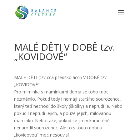
MALÉ DĚTI V DOBĚ tzv.
„KOVIDOVÉ“
MALÉ DĚTI (tzv cca předškoláčci) V DOBĚ tzv.
„KOVIDOVÉ“
Pro miminka s maminkami doma se toho moc
nezměnilo. Pokud tedy ! nemají staršího sourozence,
který teď nechodí do školy (školky) a neprudí je. Nebo
pokud ! neprudí jejich, a pouze jejich, milovanou
maminku. Nebo také, pokud se jim v karanténě
nenarodil sourozenec. Ale to s touto dobou
„kovidovou“ moc nesouvisí.