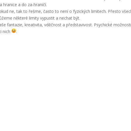
 hranice a do za-hraničí.
ud ne, tak to řešme, často to není o fyzických limitech. Přesto v
žeme některé limity vypustit a nechat být.
 naše fantazie, kreativita, vděčnost a představivost. Psychické možnos
i nich
.