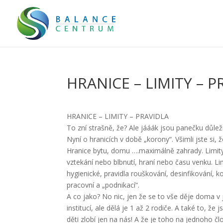
HRANICE – LIMITY – P
HRANICE – LIMITY – PRAVIDLA
To zní strašně, že? Ale jááák jsou panečku důle
Nyní o hranicích v době „korony“. Všimli jste si, ž
Hranice bytu, domu ….maximálně zahrady. Limity
vztekání nebo blbnutí, hraní nebo času venku. Lim
hygienické, pravidla rouškování, desinfikování, k
pracovní a „podnikací“.
A co jako? No nic, jen že se to vše děje doma v
institucí, ale dělá je 1 až 2 rodiče. A také to, 
děti zlobí jen na nás! A že je toho na jednoho čl