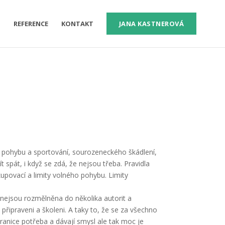
M
REFERENCE
KONTAKT
JANA KASTNEROVÁ
o pohybu a sportování, sourozeneckého škádlení,
t spát, i když se zdá, že nejsou třeba. Pravidla
akupovací a limity volného pohybu. Limity
 nejsou rozmělněna do několika autorit a
 připraveni a školeni. A taky to, že se za všechno
 hranice potřeba a dávají smysl ale tak moc je