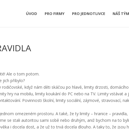
ÚVOD
PRO FIRMY
PRO JEDNOTLIVCE
NÁŠ TÝ
RAVIDLA
žité! Ale o tom potom.
e jich přibylo?
 rodičovské, když nám děti skáčou po hlavě, limity drzosti, domácíh
ity hry na mobilu, limity koukání do PC nebo na TV. Limity vstávat a jí
ontaktování. Povinnosti školní, limity sociální, zájmové, stravovací, n
 jednom omezeném prostoru. A také, že ty limity – hranice – pravidla,
že jsme se stali autoritou sami sobě nebo druhým, aniž bychom na to byli
ověka i docela dost, a že už to trvá docela dlouho. A taky to, že jsou