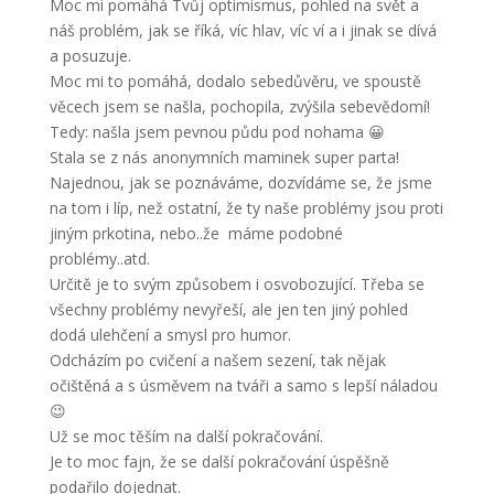
Moc mi pomáhá Tvůj optimismus, pohled na svět a
náš problém, jak se říká, víc hlav, víc ví a i jinak se dívá
a posuzuje.
Moc mi to pomáhá, dodalo sebedůvěru, ve spoustě
věcech jsem se našla, pochopila, zvýšila sebevědomí!
Tedy: našla jsem pevnou půdu pod nohama 😀
Stala se z nás anonymních maminek super parta!
Najednou, jak se poznáváme, dozvídáme se, že jsme
na tom i líp, než ostatní, že ty naše problémy jsou proti
jiným prkotina, nebo..že máme podobné
problémy..atd.
Určitě je to svým způsobem i osvobozující. Třeba se
všechny problémy nevyřeší, ale jen ten jiný pohled
dodá ulehčení a smysl pro humor.
Odcházím po cvičení a našem sezení, tak nějak
očištěná a s úsměvem na tváři a samo s lepší náladou
😉
Už se moc těším na další pokračování.
Je to moc fajn, že se další pokračování úspěšně
podařilo dojednat.