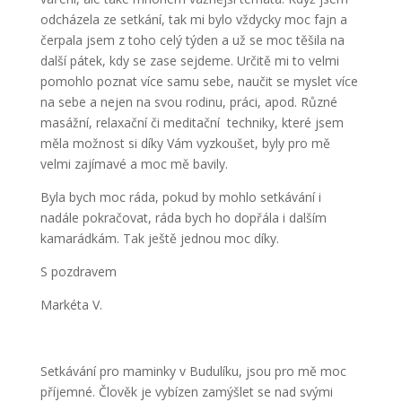
odcházela ze setkání, tak mi bylo vždycky moc fajn a
čerpala jsem z toho celý týden a už se moc těšila na
další pátek, kdy se zase sejdeme. Určitě mi to velmi
pomohlo poznat více samu sebe, naučit se myslet více
na sebe a nejen na svou rodinu, práci, apod. Různé
masážní, relaxační či meditační techniky, které jsem
měla možnost si díky Vám vyzkoušet, byly pro mě
velmi zajímavé a moc mě bavily.
Byla bych moc ráda, pokud by mohlo setkávání i
nadále pokračovat, ráda bych ho dopřála i dalším
kamarádkám. Tak ještě jednou moc díky.
S pozdravem
Markéta V.
Setkávání pro maminky v Budulíku, jsou pro mě moc
příjemné. Člověk je vybízen zamýšlet se nad svými