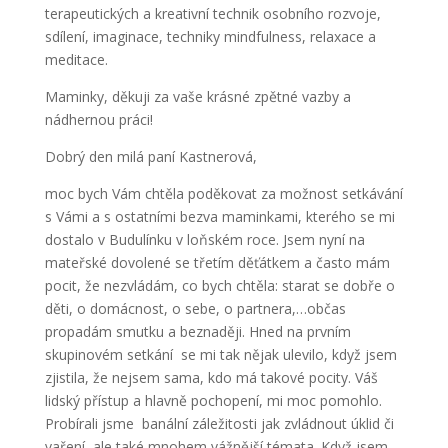
terapeutických a kreativní technik osobního rozvoje,
sdílení, imaginace, techniky mindfulness, relaxace a
meditace.
Maminky, děkuji za vaše krásné zpětné vazby a
nádhernou práci!
Dobrý den milá paní Kastnerová,
moc bych Vám chtěla poděkovat za možnost setkávání
s Vámi a s ostatními bezva maminkami, kterého se mi
dostalo v Budulínku v loňském roce. Jsem nyní na
mateřské dovolené se třetím děťátkem a často mám
pocit, že nezvládám, co bych chtěla: starat se dobře o
děti, o domácnost, o sebe, o partnera,…občas
propadám smutku a beznaději. Hned na prvním
skupinovém setkání se mi tak nějak ulevilo, když jsem
zjistila, že nejsem sama, kdo má takové pocity. Váš
lidský přístup a hlavně pochopení, mi moc pomohlo.
Probírali jsme banální záležitosti jak zvládnout úklid či
vaření, ale také mnohem vážnější témata. Když jsem