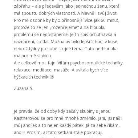
zápřahu – ale především jako jedinečnou ženu, která
má spoustu dobrých vlastností. A hlavně i svůj život.
Pro mě osobně by bylo přínosnější více jak 60 minut,
protože to se jen „rozehřejeme“ a na hloubku
problému se nedostaneme. Je to spíš ochutnávka a
naznačení, co dál. Možná by bylo lepší 2 hod. v kuse,
nebo 2 týdny po sobě stejné téma. Tato ne-hloubka
má pro mě slabinu.
Ale celkově moc fajn. Vítám psychosomatické techniky,
relaxace, meditace, masáže. A uvítala bych více
hýčkacích technik 🙂
Zuzana Š.
Je pravda, že od doby kdy začaly skupiny s Janou
Kastnerovou se pro mně mnohé změnilo. Jani, jsi náš i
můj andílek a to nejen každý pátek. Já za sebe říkám,
ano!!!! Prosím, ať tato setkání stále pokračují.