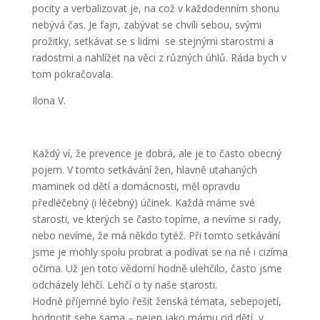
pocity a verbalizovat je, na což v každodenním shonu
nebývá čas. Je fajn, zabývat se chvíli sebou, svými
prožitky, setkávat se s lidmi se stejnými starostmi a
radostmi a nahlížet na věci z různých úhlů. Ráda bych v
tom pokračovala.
Ilona V.
Každý ví, že prevence je dobrá, ale je to často obecný
pojem. V tomto setkávání žen, hlavně utahaných
maminek od dětí a domácnosti, měl opravdu
předléčebný (i léčebný) účinek. Každá máme své
starosti, ve kterých se často topíme, a nevíme si rady,
nebo nevíme, že má někdo tytéž. Při tomto setkávání
jsme je mohly spolu probrat a podívat se na ně i cizíma
očima. Už jen toto vědomí hodně ulehčilo, často jsme
odcházely lehčí. Lehčí o ty naše starosti.
Hodně příjemné bylo řešit ženská témata, sebepojetí,
hodnotit sebe sama – nejen jako mámu od dětí, v