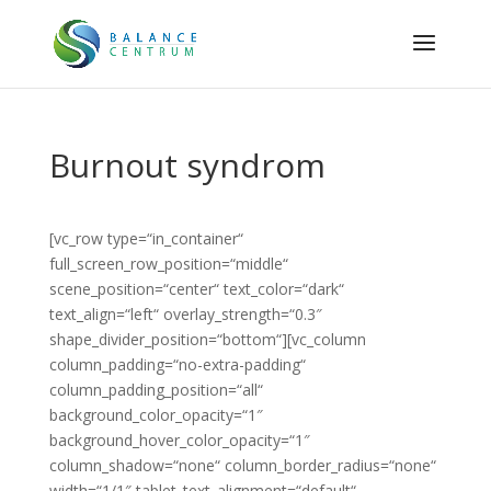
Burnout syndrom
[vc_row type=“in_container“
full_screen_row_position=“middle“
scene_position=“center“ text_color=“dark“
text_align=“left“ overlay_strength=“0.3″
shape_divider_position=“bottom“][vc_column
column_padding=“no-extra-padding“
column_padding_position=“all“
background_color_opacity=“1″
background_hover_color_opacity=“1″
column_shadow=“none“ column_border_radius=“none“
width=“1/1″ tablet_text_alignment=“default“