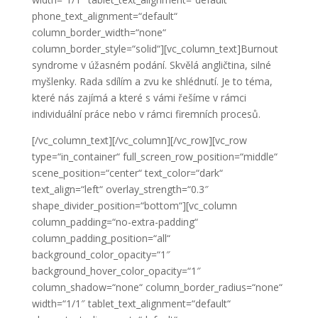
phone_text_alignment=“default“
column_border_width=“none“
column_border_style=“solid“][vc_column_text]Burnout
syndrome v úžasném podání. Skvělá angličtina, silné
myšlenky. Rada sdílím a zvu ke shlédnutí. Je to téma,
které nás zajímá a které s vámi řešíme v rámci
individuální práce nebo v rámci firemních procesů.
[/vc_column_text][/vc_column][/vc_row][vc_row
type=“in_container“ full_screen_row_position=“middle“
scene_position=“center“ text_color=“dark“
text_align=“left“ overlay_strength=“0.3″
shape_divider_position=“bottom“][vc_column
column_padding=“no-extra-padding“
column_padding_position=“all“
background_color_opacity=“1″
background_hover_color_opacity=“1″
column_shadow=“none“ column_border_radius=“none“
width=“1/1″ tablet_text_alignment=“default“