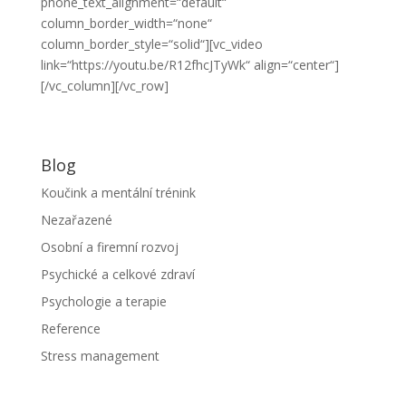
phone_text_alignment=“default“
column_border_width=“none“
column_border_style=“solid“][vc_video
link=“https://youtu.be/R12fhcJTyWk“ align=“center“]
[/vc_column][/vc_row]
Blog
Koučink a mentální trénink
Nezařazené
Osobní a firemní rozvoj
Psychické a celkové zdraví
Psychologie a terapie
Reference
Stress management